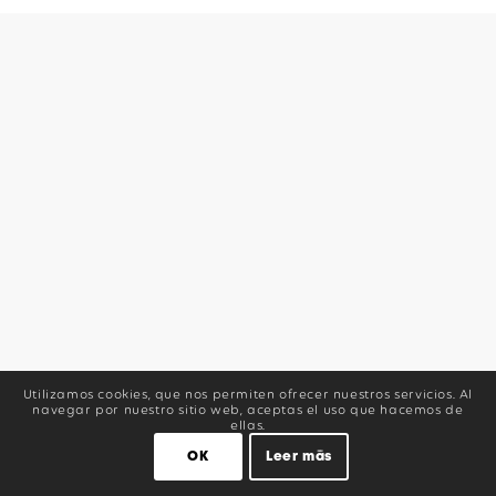
Utilizamos cookies, que nos permiten ofrecer nuestros servicios. Al
navegar por nuestro sitio web, aceptas el uso que hacemos de
ellas.
OK
Leer más